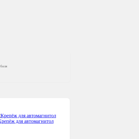
обиля
Крепёж для автомагнитол